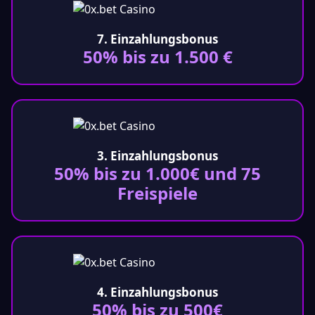
7. Einzahlungsbonus
50% bis zu 1.500 €
3. Einzahlungsbonus
50% bis zu 1.000€ und 75
Freispiele
4. Einzahlungsbonus
50% bis zu 500€